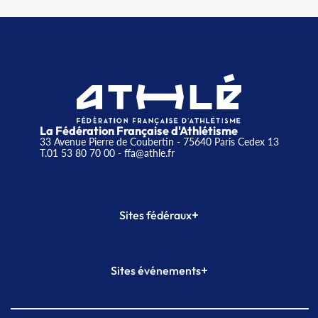
La Fédération Française d'Athlétisme
33 Avenue Pierre de Coubertin - 75640 Paris Cedex 13
T.01 53 80 70 00
- ffa@athle.fr
+
Sites fédéraux
SI-FFA
CALORG
+
Sites événements
Plateforme Formation
Meeting de Paris
Meeting de Paris indoor