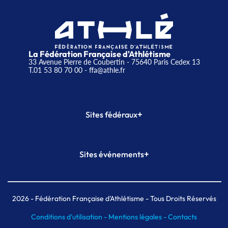
La Fédération Française d'Athlétisme
33 Avenue Pierre de Coubertin - 75640 Paris Cedex 13
T.01 53 80 70 00
- ffa@athle.fr
+
Sites fédéraux
SI-FFA
CALORG
+
Sites événements
Plateforme Formation
Meeting de Paris
Meeting de Paris indoor
MAIF Ekiden de Paris
2026
- Fédération Française d'Athlétisme - Tous Droits Réservés
Conditions d'utilisation -
Mentions légales -
Contacts