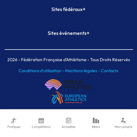
+
Sites fédéraux
SI-FFA
CALORG
+
Sites événements
Plateforme Formation
Meeting de Paris
Meeting de Paris indoor
MAIF Ekiden de Paris
2026
- Fédération Française d'Athlétisme - Tous Droits Réservés
Conditions d'utilisation -
Mentions légales -
Contacts
Pratiques
Compétitions
Actualités
Bilans
Mon compte