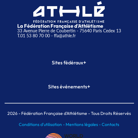
La Fédération Française d'Athlétisme
33 Avenue Pierre de Coubertin - 75640 Paris Cedex 13
T.01 53 80 70 00
- ffa@athle.fr
+
Sites fédéraux
SI-FFA
CALORG
+
Sites événements
Plateforme Formation
Meeting de Paris
Meeting de Paris indoor
MAIF Ekiden de Paris
2026
- Fédération Française d'Athlétisme - Tous Droits Réservés
Conditions d'utilisation -
Mentions légales -
Contacts