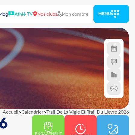
 Mag
Athlé TV
Nos clubs
Mon compte
MENU
Accueil
>
Calendrier
>
Trail De La Vigie Et Trail Du Lièvre 2026
26
ENGAGEMENT