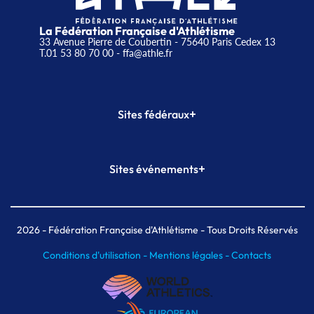
La Fédération Française d'Athlétisme
33 Avenue Pierre de Coubertin - 75640 Paris Cedex 13
T.01 53 80 70 00
- ffa@athle.fr
+
Sites fédéraux
SI-FFA
CALORG
+
Sites événements
Plateforme Formation
Meeting de Paris
Meeting de Paris indoor
MAIF Ekiden de Paris
2026
- Fédération Française d'Athlétisme - Tous Droits Réservés
Conditions d'utilisation -
Mentions légales -
Contacts