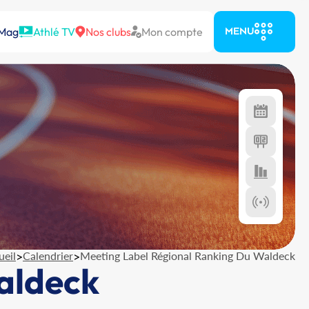
 Mag
Athlé TV
Nos clubs
Mon compte
MENU
ueil
>
Calendrier
>
Meeting Label Régional Ranking Du Waldeck
aldeck