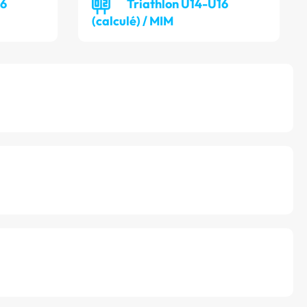
16
Triathlon U14-U16
(calculé) / MIM