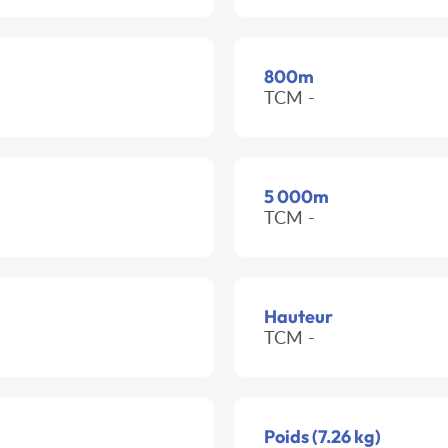
800m
TCM -
5 000m
TCM -
Hauteur
TCM -
Poids (7.26 kg)