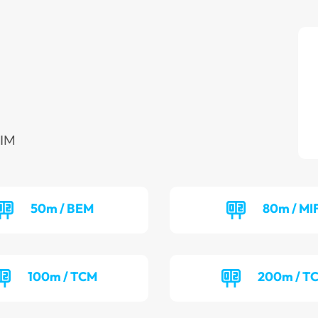
EIM
50m / BEM
80m / MI
100m / TCM
200m / T