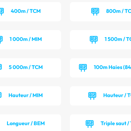
400m / TCM
800m / T
1 000m / MIM
1 500m / T
5 000m / TCM
100m Haies (84
Hauteur / MIM
Hauteur / 
Longueur / BEM
Triple saut /