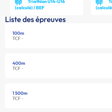
Triathlon U14-U16
T
(calculé) / BEF
(calcul
Liste des épreuves
100m
TCF -
400m
TCF -
1 500m
TCF -