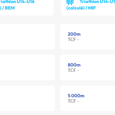
riathlon U14-U16
Triathlon U14-U
é) / BEM
(calculé) / MIF
200m
TCF -
800m
TCF -
5 000m
TCF -