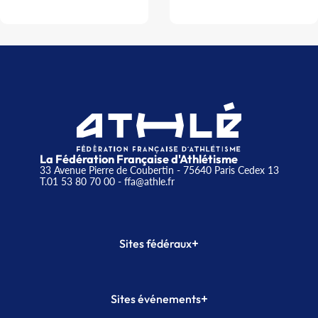
La Fédération Française d'Athlétisme
33 Avenue Pierre de Coubertin - 75640 Paris Cedex 13
T.01 53 80 70 00
- ffa@athle.fr
+
Sites fédéraux
SI-FFA
CALORG
+
Sites événements
Plateforme Formation