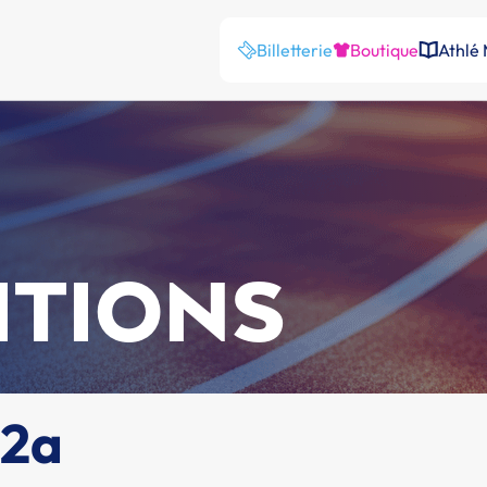
Billetterie
Boutique
Athlé
ITIONS
N2a