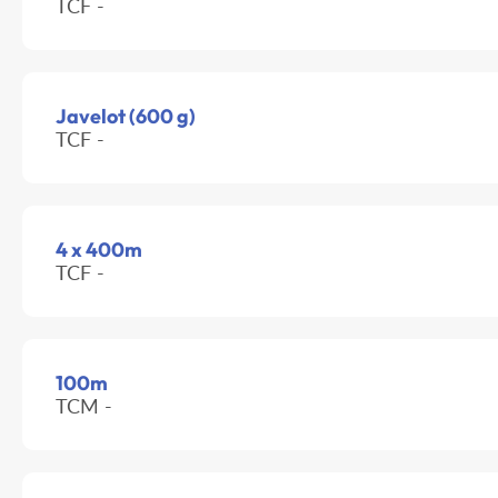
TCF -
Javelot (600 g)
TCF -
4 x 400m
TCF -
100m
TCM -