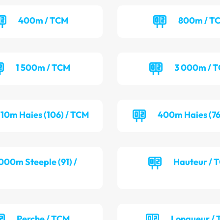
400m / TCM
800m / T
1 500m / TCM
3 000m / 
110m Haies (106) / TCM
400m Haies (76
000m Steeple (91) /
Hauteur / 
Perche / TCM
Longueur / 