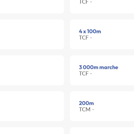
TCF -
4 x 100m
TCF -
3 000m marche
TCF -
200m
TCM -