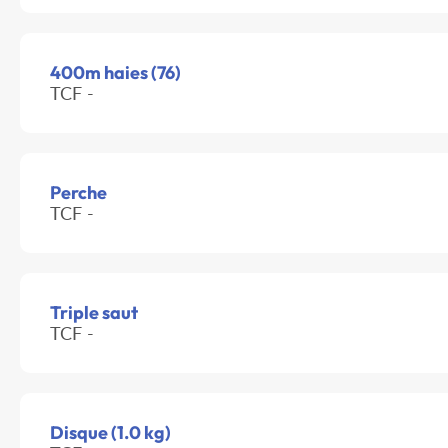
400m haies (76)
TCF -
Perche
TCF -
Triple saut
TCF -
Disque (1.0 kg)