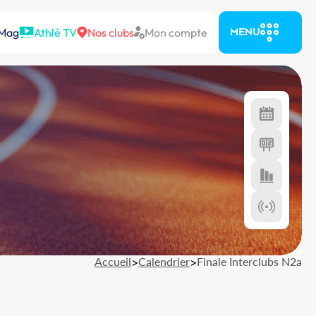
 Mag
Athlé TV
Nos clubs
Mon compte
MENU
Accueil
>
Calendrier
>
Finale Interclubs N2a