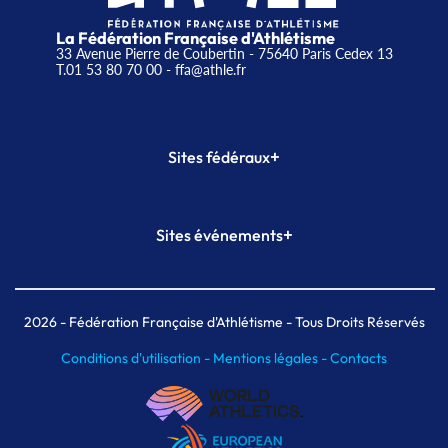
La Fédération Française d'Athlétisme
33 Avenue Pierre de Coubertin - 75640 Paris Cedex 13
T.01 53 80 70 00
- ffa@athle.fr
+
Sites fédéraux
SI-FFA
CALORG
+
Sites événements
Plateforme Formation
Meeting de Paris
Meeting de Paris indoor
MAIF Ekiden de Paris
2026
- Fédération Française d'Athlétisme - Tous Droits Réservés
Conditions d'utilisation -
Mentions légales -
Contacts