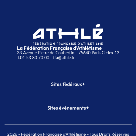
La Fédération Française d'Athlétisme
33 Avenue Pierre de Coubertin - 75640 Paris Cedex 13
T.01 53 80 70 00
- ffa@athle.fr
+
Sites fédéraux
SI-FFA
CALORG
+
Sites événements
Plateforme Formation
Meeting de Paris
Meeting de Paris indoor
MAIF Ekiden de Paris
2026
- Fédération Française d'Athlétisme - Tous Droits Réservés