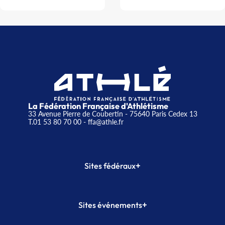
La Fédération Française d'Athlétisme
33 Avenue Pierre de Coubertin - 75640 Paris Cedex 13
T.01 53 80 70 00
- ffa@athle.fr
+
Sites fédéraux
SI-FFA
CALORG
+
Sites événements
Plateforme Formation
Meeting de Paris