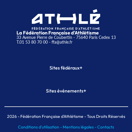
La Fédération Française d'Athlétisme
33 Avenue Pierre de Coubertin - 75640 Paris Cedex 13
T.01 53 80 70 00
- ffa@athle.fr
+
Sites fédéraux
SI-FFA
CALORG
+
Sites événements
Plateforme Formation
Meeting de Paris
Meeting de Paris indoor
MAIF Ekiden de Paris
2026
- Fédération Française d'Athlétisme - Tous Droits Réservés
Conditions d'utilisation -
Mentions légales -
Contacts