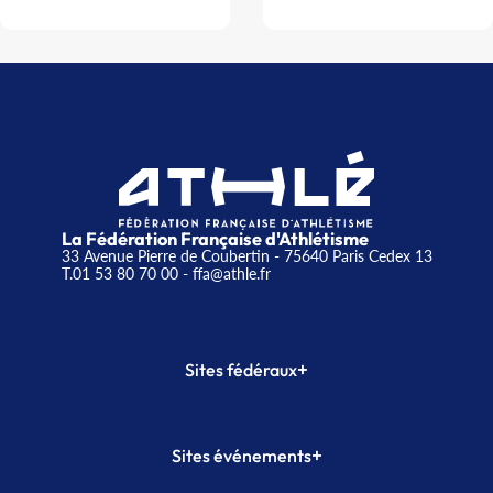
La Fédération Française d'Athlétisme
33 Avenue Pierre de Coubertin - 75640 Paris Cedex 13
T.01 53 80 70 00
- ffa@athle.fr
+
Sites fédéraux
SI-FFA
CALORG
+
Sites événements
Plateforme Formation
Meeting de Paris