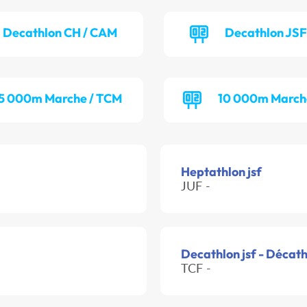
Decathlon CH / CAM
Decathlon JSF
5 000m Marche / TCM
10 000m March
Heptathlon jsf
JUF -
Decathlon jsf - Décat
TCF -