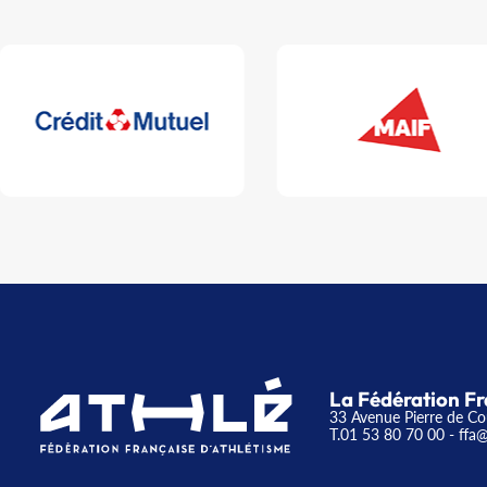
La Fédération Fr
33 Avenue Pierre de Co
T.01 53 80 70 00
- ffa@