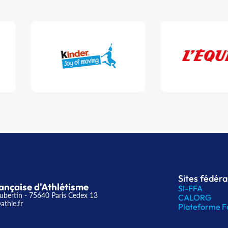
Sites fédér
ançaise d'Athlétisme
SI-FFA
ubertin - 75640 Paris Cedex 13
CALORG
athle.fr
Plateforme F