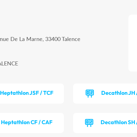
enue De La Marne, 33400 Talence
TALENCE
Heptathlon JSF / TCF
Decathlon JH 
Heptathlon CF / CAF
Decathlon SH 