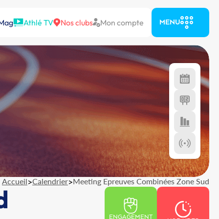
 Mag
Athlé TV
Nos clubs
Mon compte
MENU
Accueil
>
Calendrier
>
Meeting Epreuves Combinées Zone Sud
d
ENGAGEMENT