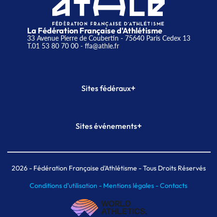
La Fédération Française d'Athlétisme
33 Avenue Pierre de Coubertin - 75640 Paris Cedex 13
T.01 53 80 70 00
- ffa@athle.fr
+
Sites fédéraux
SI-FFA
CALORG
+
Sites événements
Plateforme Formation
Meeting de Paris
Meeting de Paris indoor
MAIF Ekiden de Paris
2026
- Fédération Française d'Athlétisme - Tous Droits Réservés
Conditions d'utilisation -
Mentions légales -
Contacts