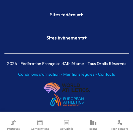
+
Sites fédéraux
SI-FFA
CALORG
+
Sites événements
Plateforme Formation
Meeting de Paris
Meeting de Paris indoor
MAIF Ekiden de Paris
2026
- Fédération Française d'Athlétisme - Tous Droits Réservés
Conditions d'utilisation -
Mentions légales -
Contacts
Pratiques
Compétitions
Actualités
Bilans
Mon compte