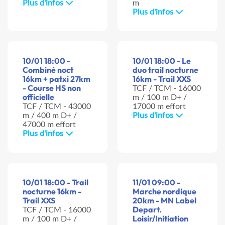
Plus d'infos
m
Plus d'infos
10/01 18:00 -
10/01 18:00 - Le
Combiné noct
duo trail nocturne
16km + patxi 27km
16km - Trail XXS
- Course HS non
TCF / TCM - 16000
officielle
m / 100 m D+ /
TCF / TCM - 43000
17000 m effort
m / 400 m D+ /
Plus d'infos
47000 m effort
Plus d'infos
10/01 18:00 - Trail
11/01 09:00 -
nocturne 16km -
Marche nordique
Trail XXS
20km - MN Label
TCF / TCM - 16000
Depart.
m / 100 m D+ /
Loisir/Initiation