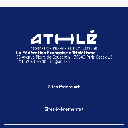
La Fédération Française d'Athlétisme
33 Avenue Pierre de Coubertin - 75640 Paris Cedex 13
T.01 53 80 70 00
- ffa@athle.fr
+
Sites fédéraux
SI-FFA
CALORG
+
Sites événements
Plateforme Formation
Meeting de Paris
Meeting de Paris indoor