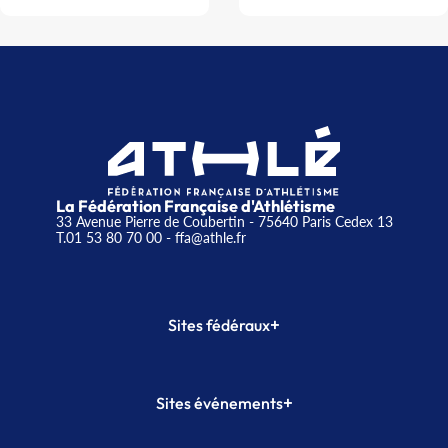
La Fédération Française d'Athlétisme
33 Avenue Pierre de Coubertin - 75640 Paris Cedex 13
T.01 53 80 70 00
- ffa@athle.fr
+
Sites fédéraux
SI-FFA
CALORG
+
Sites événements
Plateforme Formation
Meeting de Paris