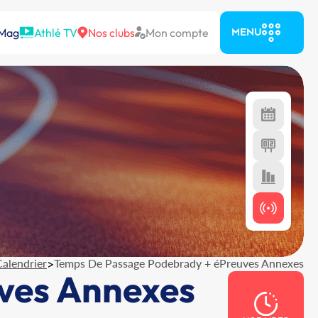
 Mag
Athlé TV
Nos clubs
Mon compte
MENU
Calendrier
>
Temps De Passage Podebrady + éPreuves Annexes
ves Annexes