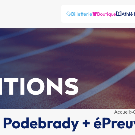
Billetterie
Boutique
Athlé
ITIONS
Accueil
>
 Podebrady + éPreu