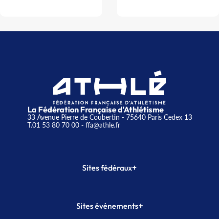
La Fédération Française d'Athlétisme
33 Avenue Pierre de Coubertin - 75640 Paris Cedex 13
T.01 53 80 70 00
- ffa@athle.fr
+
Sites fédéraux
SI-FFA
CALORG
+
Sites événements
Plateforme Formation