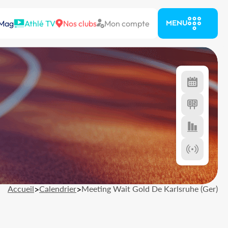
 Mag
Athlé TV
Nos clubs
Mon compte
MENU
Accueil
>
Calendrier
>
Meeting Wait Gold De Karlsruhe (Ger)