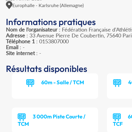
Europhalle - Karlsruhe (Allemagne)
Informations pratiques
Nom de l’organisateur
: Fédération Française d'Athlét
Adresse
: 33 Avenue Pierre De Coubertin, 75640 Par
Téléphone 1
: 0153807000
Email
: -
Site internet
: -
Résultats disponibles
60m - Salle / TCM
4
3 000m Piste Courte /
6
TCM
TCF