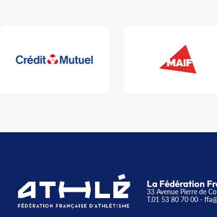
La Fédération Fr
33 Avenue Pierre de Co
T.01 53 80 70 00
- ffa@