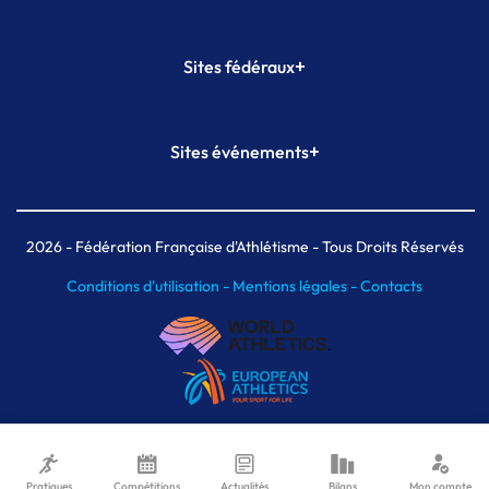
+
Sites fédéraux
SI-FFA
CALORG
+
Sites événements
Plateforme Formation
Meeting de Paris
Meeting de Paris indoor
MAIF Ekiden de Paris
2026
- Fédération Française d'Athlétisme - Tous Droits Réservés
Conditions d'utilisation -
Mentions légales -
Contacts
Pratiques
Compétitions
Actualités
Bilans
Mon compte