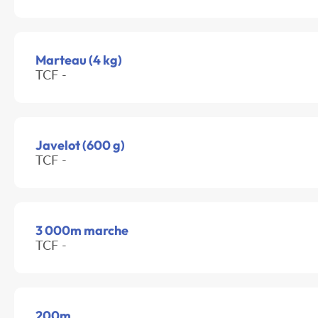
Marteau (4 kg)
TCF -
Javelot (600 g)
TCF -
3 000m marche
TCF -
200m