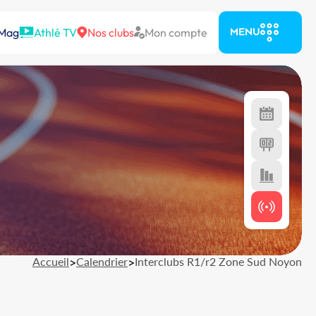
 Mag
Athlé TV
Nos clubs
Mon compte
MENU
Accueil
>
Calendrier
>
Interclubs R1/r2 Zone Sud Noyon