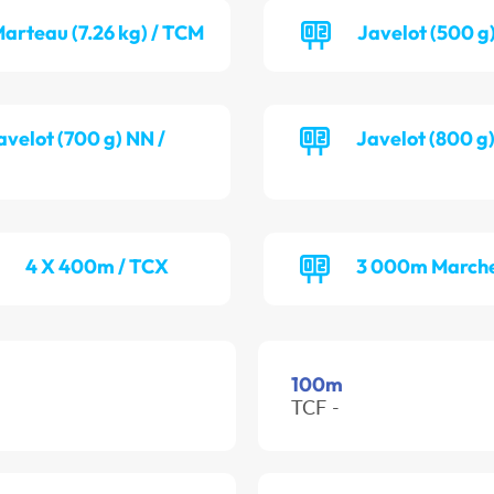
arteau (7.26 kg) / TCM
Javelot (500 g
avelot (700 g) NN /
Javelot (800 g
4 X 400m / TCX
3 000m Marche
100m
TCF -