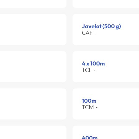
Javelot (500 g)
CAF -
4 x 100m
TCF -
100m
TCM -
400m