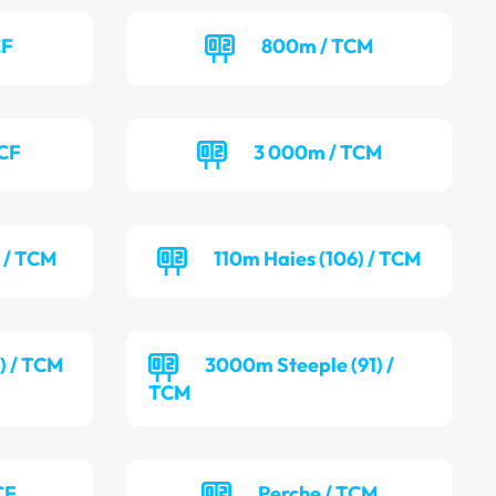
CF
800m / TCM
TCF
3 000m / TCM
) / TCM
110m Haies (106) / TCM
) / TCM
3000m Steeple (91) /
TCM
CF
Perche / TCM