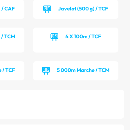
) / CAF
Javelot (500 g) / TCF
) / TCM
4 X 100m / TCF
 / TCF
5 000m Marche / TCM