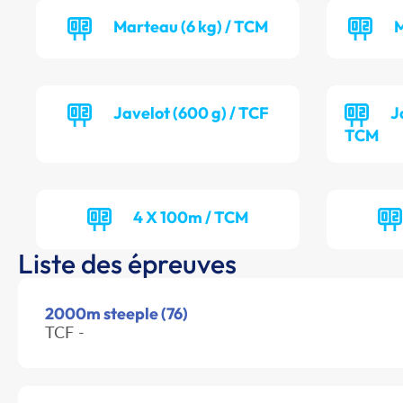
Marteau (6 kg) / TCM
M
Javelot (600 g) / TCF
J
TCM
4 X 100m / TCM
Liste des épreuves
2000m steeple (76)
TCF -