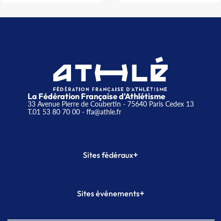
La Fédération Française d'Athlétisme
33 Avenue Pierre de Coubertin - 75640 Paris Cedex 13
T.01 53 80 70 00
- ffa@athle.fr
+
Sites fédéraux
SI-FFA
CALORG
+
Sites événements
Plateforme Formation
Meeting de Paris