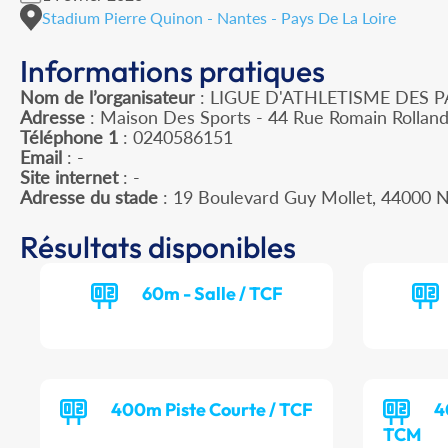
Stadium Pierre Quinon - Nantes - Pays De La Loire
Informations pratiques
Nom de l’organisateur
: LIGUE D'ATHLETISME DES P
Adresse
: Maison Des Sports - 44 Rue Romain Rollan
Téléphone 1
: 0240586151
Email
: -
Site internet
: -
Adresse du stade
: 19 Boulevard Guy Mollet, 44000
Résultats disponibles
60m - Salle / TCF
400m Piste Courte / TCF
4
TCM