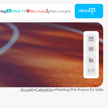
 Mag
Athlé TV
Nos clubs
Mon compte
MENU
Accueil
>
Calendrier
>
Meeting Pré-France En Salle