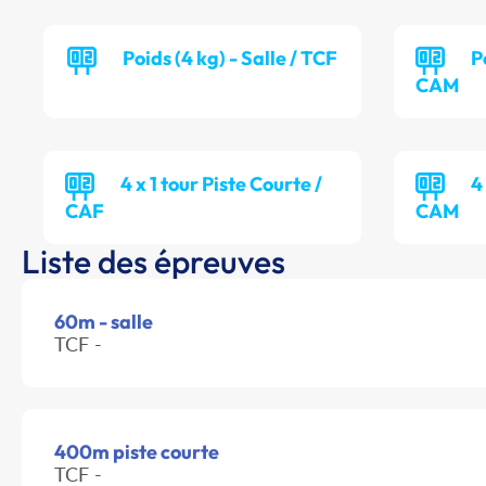
Poids (4 kg) - Salle / TCF
P
CAM
4 x 1 tour Piste Courte /
4
CAF
CAM
Liste des épreuves
60m - salle
TCF -
400m piste courte
TCF -