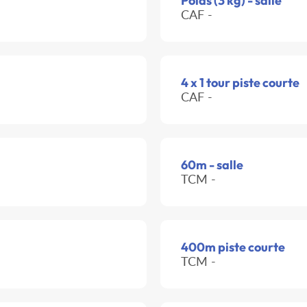
Poids (3 kg) - salle
CAF -
4 x 1 tour piste courte
CAF -
60m - salle
TCM -
400m piste courte
TCM -