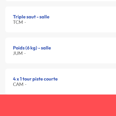
Triple saut - salle
TCM -
Poids (6 kg) - salle
JUM -
4 x 1 tour piste courte
CAM -