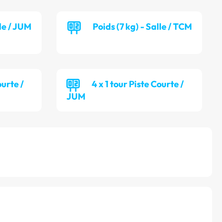
lle / JUM
Poids (7 kg) - Salle / TCM
ourte /
4 x 1 tour Piste Courte /
JUM