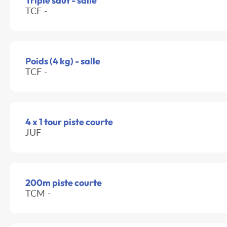
Triple saut - salle
TCF -
Poids (4 kg) - salle
TCF -
4 x 1 tour piste courte
JUF -
200m piste courte
TCM -