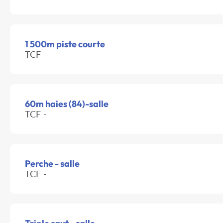
1 500m piste courte
TCF -
60m haies (84)-salle
TCF -
Perche - salle
TCF -