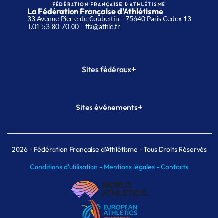
La Fédération Française d'Athlétisme
33 Avenue Pierre de Coubertin - 75640 Paris Cedex 13
T.01 53 80 70 00
- ffa@athle.fr
+
Sites fédéraux
SI-FFA
CALORG
+
Sites événements
Plateforme Formation
Meeting de Paris
Meeting de Paris indoor
MAIF Ekiden de Paris
2026
- Fédération Française d'Athlétisme - Tous Droits Réservés
Conditions d'utilisation -
Mentions légales -
Contacts