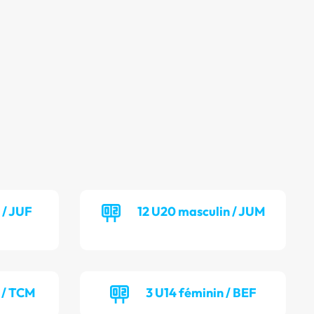
 / JUF
12 U20 masculin / JUM
+ / TCM
3 U14 féminin / BEF