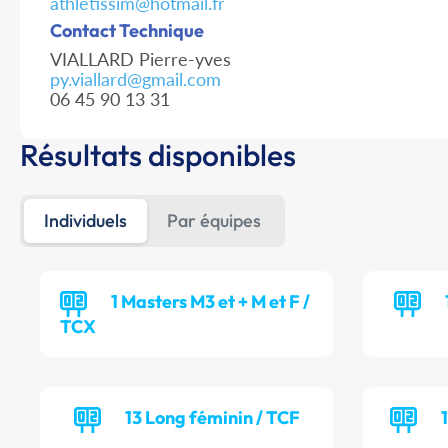
athletissim@hotmail.fr
Contact Technique
VIALLARD Pierre-yves
py.viallard@gmail.com
06 45 90 13 31
Résultats disponibles
Individuels
Par équipes
1 Masters M3 et + M et F /
TCX
13 Long féminin / TCF