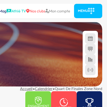
 Mag
Athlé TV
Nos clubs
Mon compte
MENU
Accueil
>
Calendrier
>
Quart De Finales Zone Nord
ENGAGEMENT