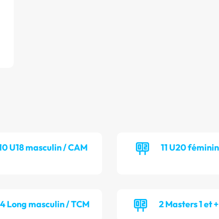
10 U18 masculin / CAM
11 U20 féminin
14 Long masculin / TCM
2 Masters 1 et 