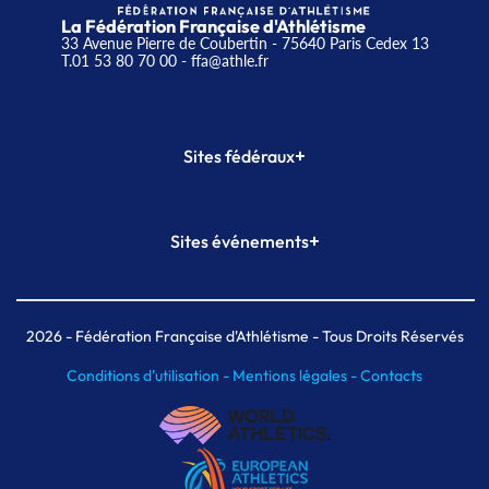
La Fédération Française d'Athlétisme
33 Avenue Pierre de Coubertin - 75640 Paris Cedex 13
T.01 53 80 70 00
- ffa@athle.fr
+
Sites fédéraux
SI-FFA
CALORG
+
Sites événements
Plateforme Formation
Meeting de Paris
Meeting de Paris indoor
MAIF Ekiden de Paris
2026
- Fédération Française d'Athlétisme - Tous Droits Réservés
Conditions d'utilisation -
Mentions légales -
Contacts