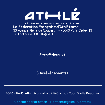
La Fédération Française d'Athlétisme
33 Avenue Pierre de Coubertin - 75640 Paris Cedex 13
T.01 53 80 70 00
- ffa@athle.fr
+
Sites fédéraux
SI-FFA
CALORG
+
Sites événements
Plateforme Formation
Meeting de Paris
Meeting de Paris indoor
MAIF Ekiden de Paris
2026
- Fédération Française d'Athlétisme - Tous Droits Réservés
Conditions d'utilisation -
Mentions légales -
Contacts