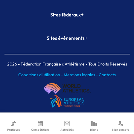
+
Sites fédéraux
SI-FFA
CALORG
+
Sites événements
Plateforme Formation
Meeting de Paris
Meeting de Paris indoor
MAIF Ekiden de Paris
2026
- Fédération Française d'Athlétisme - Tous Droits Réservés
Conditions d'utilisation -
Mentions légales -
Contacts
Pratiques
Compétitions
Actualités
Bilans
Mon compte