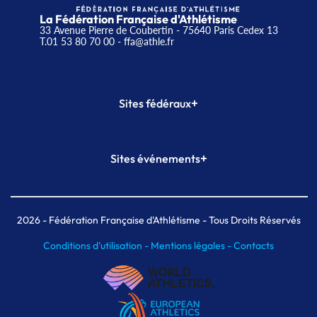
La Fédération Française d'Athlétisme
33 Avenue Pierre de Coubertin - 75640 Paris Cedex 13
T.01 53 80 70 00
- ffa@athle.fr
+
Sites fédéraux
SI-FFA
CALORG
+
Sites événements
Plateforme Formation
Meeting de Paris
Meeting de Paris indoor
MAIF Ekiden de Paris
2026
- Fédération Française d'Athlétisme - Tous Droits Réservés
Conditions d'utilisation -
Mentions légales -
Contacts