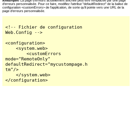
Remarques:
La page d'erreurs actuellement affichée peut être remplacée par une page
d'erreurs personnalisée. Pour ce faire, modifiez l'attribut "defaultRedirect" de la balise de
configuration <customErrors> de l'application, de sorte qu'il pointe vers une URL de la
page d'erreurs personnalisée.
<!-- Fichier de configuration 
Web.Config -->

<configuration>

    <system.web>

        <customErrors 
mode="RemoteOnly" 
defaultRedirect="mycustompage.h
tm"/>

    </system.web>

</configuration>