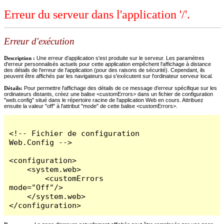
Erreur du serveur dans l'application '/'.
Erreur d'exécution
Description :
Une erreur d'application s'est produite sur le serveur. Les paramètres
d'erreur personnalisés actuels pour cette application empêchent l'affichage à distance
des détails de l'erreur de l'application (pour des raisons de sécurité). Cependant, ils
peuvent être affichés par les navigateurs qui s'exécutent sur l'ordinateur serveur local.
Détails:
Pour permettre l'affichage des détails de ce message d'erreur spécifique sur les
ordinateurs distants, créez une balise <customErrors> dans un fichier de configuration
"web.config" situé dans le répertoire racine de l'application Web en cours. Attribuez
ensuite la valeur "off" à l'attribut "mode" de cette balise <customErrors>.
<!-- Fichier de configuration 
Web.Config -->

<configuration>

    <system.web>

        <customErrors 
mode="Off"/>

    </system.web>

</configuration>