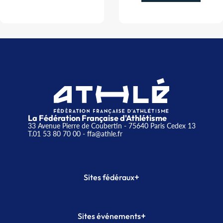
La Fédération Française d'Athlétisme
33 Avenue Pierre de Coubertin - 75640 Paris Cedex 13
T.01 53 80 70 00
- ffa@athle.fr
+
Sites fédéraux
SI-FFA
CALORG
+
Sites événements
Plateforme Formation