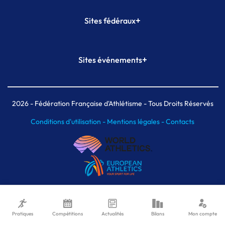
+
Sites fédéraux
SI-FFA
CALORG
+
Sites événements
Plateforme Formation
Meeting de Paris
Meeting de Paris indoor
MAIF Ekiden de Paris
2026
- Fédération Française d'Athlétisme - Tous Droits Réservés
Conditions d'utilisation -
Mentions légales -
Contacts
Pratiques
Compétitions
Actualités
Bilans
Mon compte