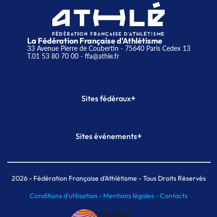
La Fédération Française d'Athlétisme
33 Avenue Pierre de Coubertin - 75640 Paris Cedex 13
T.01 53 80 70 00
- ffa@athle.fr
+
Sites fédéraux
SI-FFA
CALORG
+
Sites événements
Plateforme Formation
Meeting de Paris
Meeting de Paris indoor
MAIF Ekiden de Paris
2026
- Fédération Française d'Athlétisme - Tous Droits Réservés
Conditions d'utilisation -
Mentions légales -
Contacts