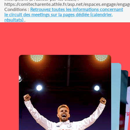
https://comitecharente.athle.fr/asp.net/espaces.engage/engag
Conditions :
Retrouvez toutes les informations concernant
le circuit des meetings sur la pages dédiée (calendrier,
résultats)
.