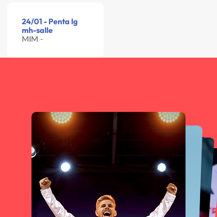
24/01 - Penta lg
mh-salle
MIM -