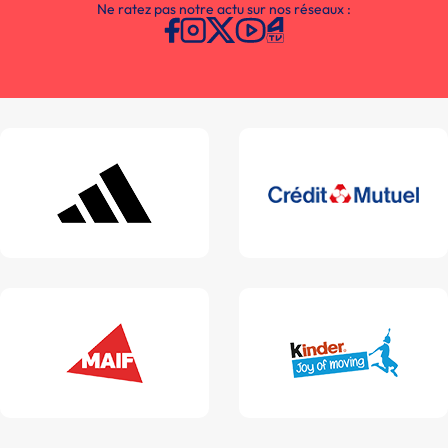
Ne ratez pas notre actu sur nos réseaux :