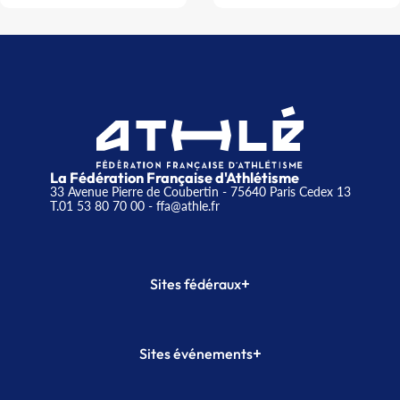
La Fédération Française d'Athlétisme
33 Avenue Pierre de Coubertin - 75640 Paris Cedex 13
T.01 53 80 70 00
- ffa@athle.fr
+
Sites fédéraux
SI-FFA
CALORG
+
Sites événements
Plateforme Formation
Meeting de Paris