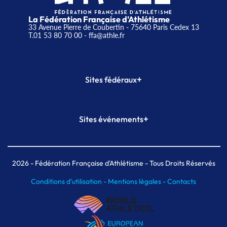
La Fédération Française d'Athlétisme
33 Avenue Pierre de Coubertin - 75640 Paris Cedex 13
T.01 53 80 70 00
- ffa@athle.fr
+
Sites fédéraux
SI-FFA
CALORG
+
Sites événements
Plateforme Formation
Meeting de Paris
Meeting de Paris indoor
MAIF Ekiden de Paris
2026
- Fédération Française d'Athlétisme - Tous Droits Réservés
Conditions d'utilisation -
Mentions légales -
Contacts