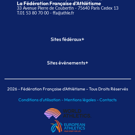
La Fédération Française d'Athlétisme
33 Avenue Pierre de Coubertin - 75640 Paris Cedex 13
T.01 53 80 70 00
- ffa@athle.fr
+
Sites fédéraux
SI-FFA
CALORG
+
Sites événements
Plateforme Formation
Meeting de Paris
Meeting de Paris indoor
MAIF Ekiden de Paris
2026
- Fédération Française d'Athlétisme - Tous Droits Réservés
Conditions d'utilisation -
Mentions légales -
Contacts