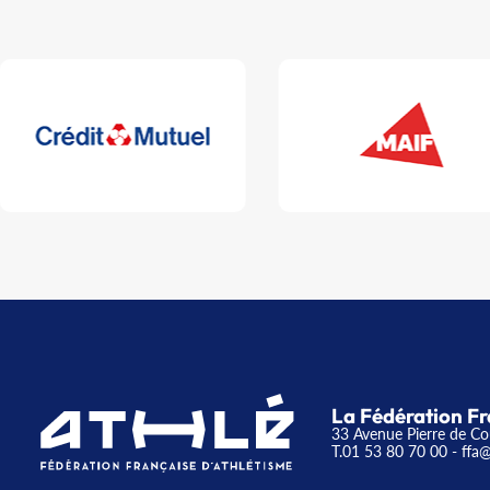
La Fédération Fr
33 Avenue Pierre de Co
T.01 53 80 70 00
- ffa@