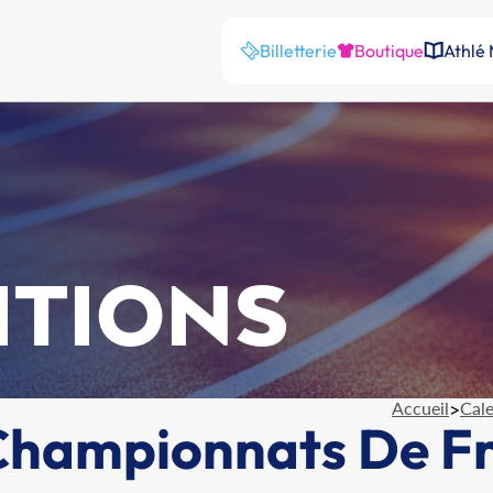
Billetterie
Boutique
Athlé
ITIONS
Accueil
>
Cale
 Championnats De F