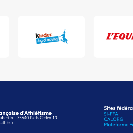
Sites fédér
ançaise d'Athlétisme
SI-FFA
ubertin - 75640 Paris Cedex 13
CALORG
athle.fr
Plateforme F