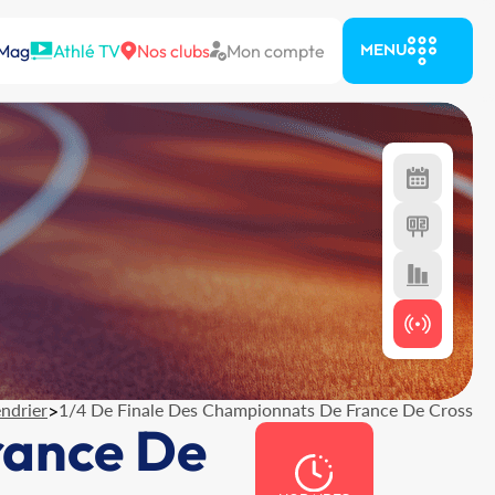
 Mag
Athlé TV
Nos clubs
Mon compte
MENU
ndrier
>
1/4 De Finale Des Championnats De France De Cross
rance De