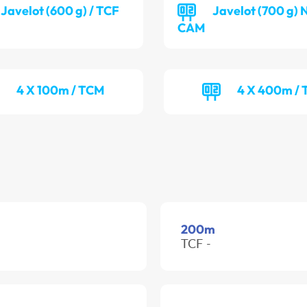
Javelot (600 g) / TCF
Javelot (700 g) 
CAM
4 X 100m / TCM
4 X 400m /
200m
TCF -