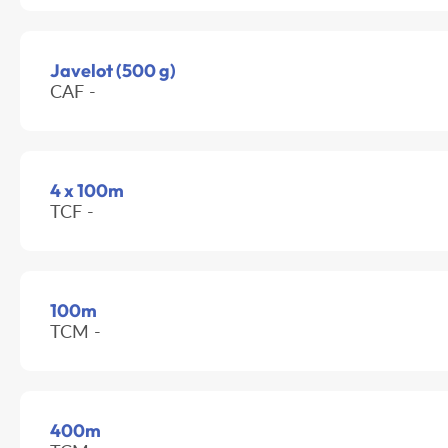
Javelot (500 g)
CAF -
4 x 100m
TCF -
100m
TCM -
400m