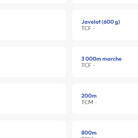
Javelot (600 g)
TCF -
3 000m marche
TCF -
200m
TCM -
800m