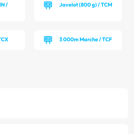
NN /
Javelot (800 g) / TCM
 TCX
3 000m Marche / TCF