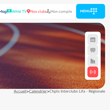
 Mag
Athlé TV
Nos clubs
Mon compte
MENU
Accueil
>
Calendrier
>
Chpts Interclubs Lifa - Régionale