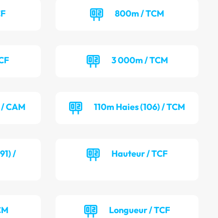
CF
800m / TCM
TCF
3 000m / TCM
) / CAM
110m Haies (106) / TCM
1) /
Hauteur / TCF
CM
Longueur / TCF