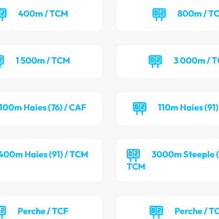
400m / TCM
800m / T
1 500m / TCM
3 000m / 
100m Haies (76) / CAF
110m Haies (91
400m Haies (91) / TCM
3000m Steeple (9
TCM
Perche / TCF
Perche / T