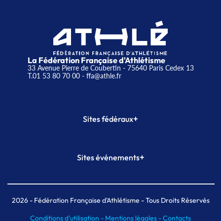
La Fédération Française d'Athlétisme
33 Avenue Pierre de Coubertin - 75640 Paris Cedex 13
T.01 53 80 70 00
- ffa@athle.fr
+
Sites fédéraux
SI-FFA
CALORG
+
Sites événements
Plateforme Formation
Meeting de Paris
Meeting de Paris indoor
MAIF Ekiden de Paris
2026
- Fédération Française d'Athlétisme - Tous Droits Réservés
Conditions d'utilisation -
Mentions légales -
Contacts