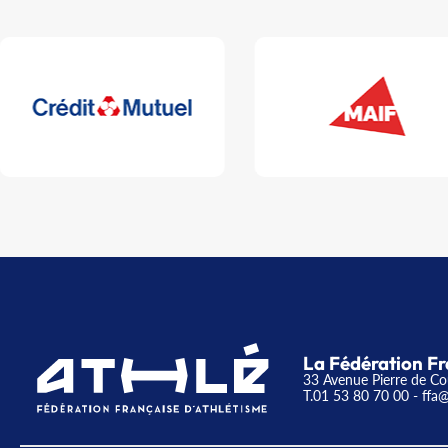
La Fédération Fr
33 Avenue Pierre de Co
T.01 53 80 70 00
- ffa@