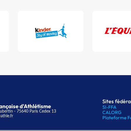
Sites fédér
ançaise d'Athlétisme
SI-FFA
ubertin - 75640 Paris Cedex 13
CALORG
athle.fr
Plateforme F