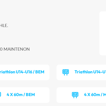
HLE.
s
8130 MAINTENON
riathlon U14-U16 / BEM
Triathlon U14-U
4 X 60m / BEM
4 X 60m / 