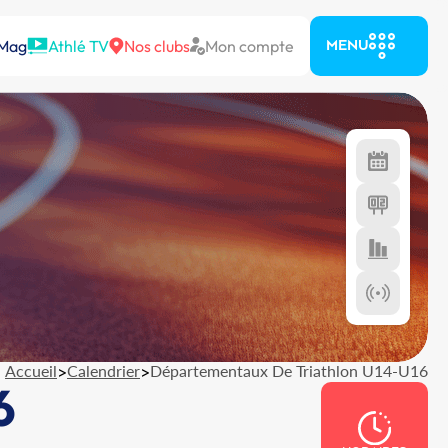
 Mag
Athlé TV
Nos clubs
Mon compte
MENU
Accueil
>
Calendrier
>
Départementaux De Triathlon U14-U16
6