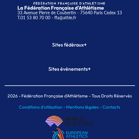
La Fédération Française d'Athlétisme
33 Avenue Pierre de Coubertin - 75640 Paris Cedex 13
T.01 53 80 70 00
- ffa@athle.fr
+
Sites fédéraux
SI-FFA
CALORG
+
Sites événements
Plateforme Formation
Meeting de Paris
Meeting de Paris indoor
MAIF Ekiden de Paris
2026
- Fédération Française d'Athlétisme - Tous Droits Réservés
Conditions d'utilisation -
Mentions légales -
Contacts