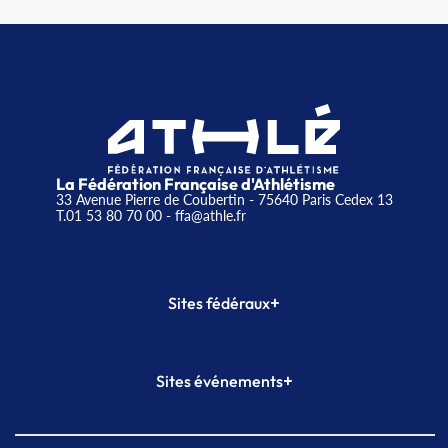
La Fédération Française d'Athlétisme
33 Avenue Pierre de Coubertin - 75640 Paris Cedex 13
T.01 53 80 70 00
- ffa@athle.fr
+
Sites fédéraux
SI-FFA
CALORG
+
Sites événements
Plateforme Formation
Meeting de Paris
Meeting de Paris indoor