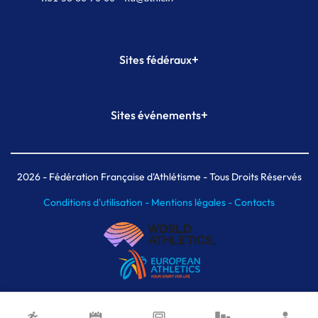
+
Sites fédéraux
SI-FFA
CALORG
+
Sites événements
Plateforme Formation
Meeting de Paris
Meeting de Paris indoor
MAIF Ekiden de Paris
2026
- Fédération Française d'Athlétisme - Tous Droits Réservés
Conditions d'utilisation -
Mentions légales -
Contacts