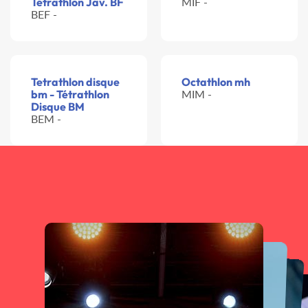
Tétrathlon Jav. BF
MIF -
BEF -
Tetrathlon disque
Octathlon mh
bm - Tétrathlon
MIM -
Disque BM
BEM -