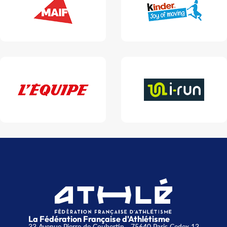
La Fédération Française d'Athlétisme
33 Avenue Pierre de Coubertin - 75640 Paris Cedex 13