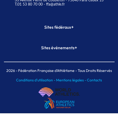
T.01 53 80 70 00
- ffa@athle.fr
+
Sites fédéraux
SI-FFA
CALORG
+
Sites événements
Plateforme Formation
Meeting de Paris
Meeting de Paris indoor
MAIF Ekiden de Paris
2026
- Fédération Française d'Athlétisme - Tous Droits Réservés
Conditions d'utilisation -
Mentions légales -
Contacts